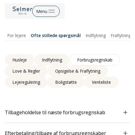
Menu
For lejere
Ofte stillede spørgsmål
Indflytning
Fraflytning
Husleje
Indflytning
Forbrugsregnskab
Love & Regler
Opsigelse & Fraflytning
Lejeregulering
Boligstøtte
Venteliste
Tilbageholdelse til næste forbrugsregnskab
Efterbetaling/tilbage af forbrugsregnskaber