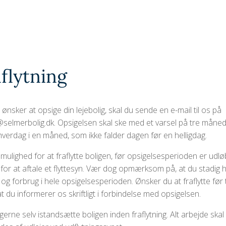
flytning
 ønsker at opsige din lejebolig, skal du sende en e-mail til os på
elmerbolig.dk. Opsigelsen skal ske med et varsel på tre månede
hverdag i en måned, som ikke falder dagen før en helligdag.
mulighed for at fraflytte boligen, før opsigelsesperioden er udlø
 for at aftale et flyttesyn. Vær dog opmærksom på, at du stadig 
 og forbrug i hele opsigelsesperioden. Ønsker du at fraflytte før t
, at du informerer os skriftligt i forbindelse med opsigelsen.
erne selv istandsætte boligen inden fraflytning. Alt arbejde skal