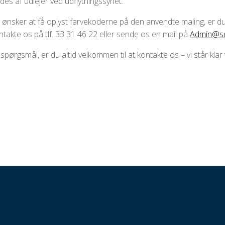
es af udlejer ved udflytningssynet.
 ønsker at få oplyst farvekoderne på den anvendte maling, er 
kontakte os på tlf. 33 31 46 22 eller sende os en mail på
Admin@se
spørgsmål, er du altid velkommen til at kontakte os – vi står klar t