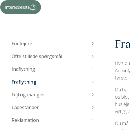
Interesseliste
Fra
For lejere
Ofte stillede spørgsmål
Hvis du
Indflytning
Admin@s
første 
Fraflytning
Du har 
Fejl og mangler
os blot
husleje
Ladestander
vigtigt
Reklamation
Du må g