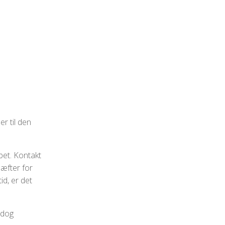
r til den
bet. Kontakt
hæfter for
id, er det
 dog